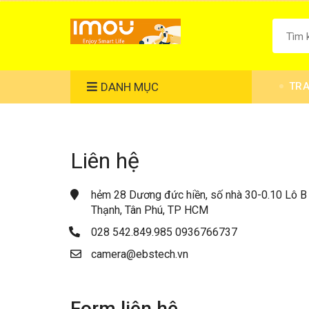
DANH MỤC
TR
Liên hệ
hẻm 28 Dương đức hiền, số nhà 30-0.10 Lô B
Thạnh, Tân Phú, TP HCM
028 542.849.985
0936766737
camera@ebstech.vn
Form liên hệ