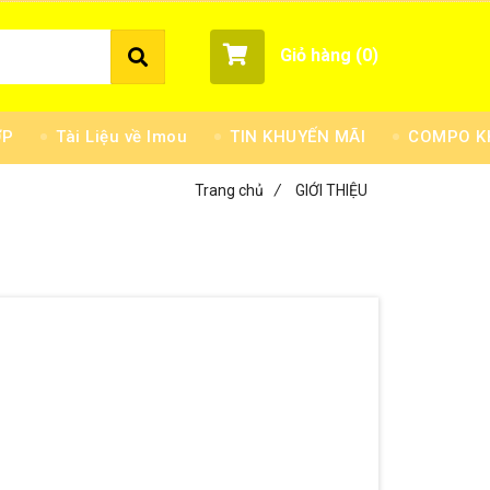
Giỏ hàng (
0
)
ỢP
Tài Liệu về Imou
TIN KHUYẾN MÃI
COMPO KH
Trang chủ
/
GIỚI THIỆU