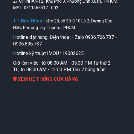
2/
CHI NHÁNH 2: Khu Phố 3, Phường Linh Xuân, TPHCM.
MST: 0311465417 - 002
TT Bảo Hành:
Hẻm 28, số 30-0.10 Lô B, Dương Đức
Hiền, Phường Tây Thạnh, TPHCM.
Hotline đặt hàng: Điện thoại - Zalo 0936.766.737 -
0906.896.737
Hotline kỹ thuật IMOU : 19002625
Giờ làm việc : từ 08:00 AM - 05:00 PM Từ thứ 2 -
T6, từ 08:00 AM - 12:00 PM Thứ 7 hằng tuần
XEM HỆ THỐNG CỬA HÀNG