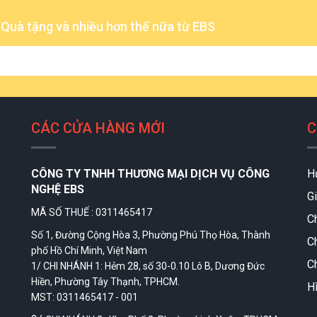
- Quà tặng và nhiều hơn thế nữa từ EBS
CÁC CỬA HÀNG MỚI
C
CÔNG TY TNHH THƯƠNG MẠI DỊCH VỤ CÔNG
H
NGHỆ EBS
Gi
MÃ SỐ THUẾ : 0311465417
C
Số 1, Đường Cộng Hòa 3, Phường Phú Thọ Hòa, Thành
C
phố Hồ Chí Minh, Việt Nam
Ch
1/ CHI NHÁNH 1: Hẻm 28, số 30-0.10 Lô B, Dương Đức
Hiền, Phường Tây Thạnh, TPHCM.
H
MST: 0311465417 - 001